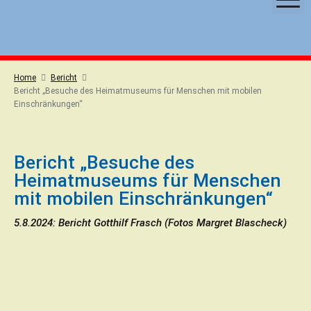
S
k
i
p
t
Home
Bericht
o
Bericht „Besuche des Heimatmuseums für Menschen mit mobilen
Einschränkungen“
c
o
n
t
Bericht „Besuche des
e
Heimatmuseums für Menschen
n
mit mobilen Einschränkungen“
t
5.8.2024: Bericht Gotthilf Frasch (Fotos Margret Blascheck)