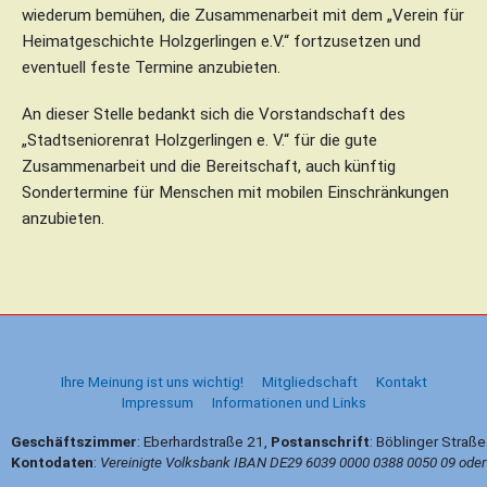
wiederum bemühen, die Zusammenarbeit mit dem „Verein für
Heimatgeschichte Holzgerlingen e.V.“ fortzusetzen und
eventuell feste Termine anzubieten.
An dieser Stelle bedankt sich die Vorstandschaft des
„Stadtseniorenrat Holzgerlingen e. V.“ für die gute
Zusammenarbeit und die Bereitschaft, auch künftig
Sondertermine für Menschen mit mobilen Einschränkungen
anzubieten.
B
e
i
t
Ihre Meinung ist uns wichtig!
Mitgliedschaft
Kontakt
r
Impressum
Informationen und Links
a
g
Geschäftszimmer
: Eberhardstraße 21,
Postanschrift
: Böblinger Straß
s
Kontodaten
:
Vereinigte Volksbank IBAN DE29 6039 0000 0388 0050 09 ode
n