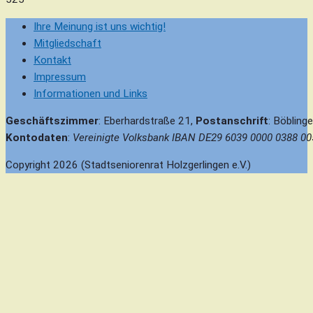
Ihre Meinung ist uns wichtig!
Mitgliedschaft
Kontakt
Impressum
Informationen und Links
Geschäftszimmer
: Eberhardstraße 21,
Postanschrift
: Böbling
Kontodaten
:
Vereinigte Volksbank IBAN DE29 6039 0000 0388 00
Copyright 2026 (Stadtseniorenrat Holzgerlingen e.V.)