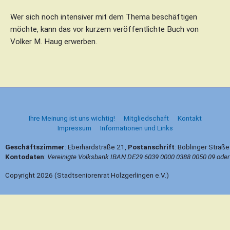
Wer sich noch intensiver mit dem Thema beschäftigen
möchte, kann das vor kurzem veröffentlichte Buch von
Volker M. Haug erwerben.
B
e
i
t
Ihre Meinung ist uns wichtig!
Mitgliedschaft
Kontakt
r
Impressum
Informationen und Links
a
g
Geschäftszimmer
: Eberhardstraße 21,
Postanschrift
: Böblinger Straß
s
Kontodaten
:
Vereinigte Volksbank IBAN DE29 6039 0000 0388 0050 09 ode
n
a
Copyright 2026 (Stadtseniorenrat Holzgerlingen e.V.)
v
i
g
a