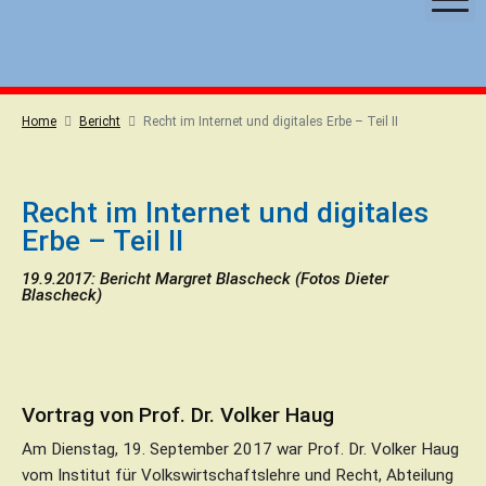
S
k
i
p
t
Home
Bericht
Recht im Internet und digitales Erbe – Teil II
o
c
o
Recht im Internet und digitales
n
Erbe – Teil II
t
e
19.9.2017: Bericht Margret Blascheck (Fotos Dieter
Blascheck)
n
t
Vortrag von Prof. Dr. Volker Haug
Am Dienstag, 19. September 2017 war Prof. Dr. Volker Haug
vom Institut für Volkswirtschaftslehre und Recht, Abteilung