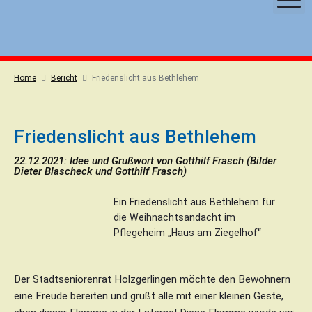
S
k
i
p
t
Home
Bericht
Friedenslicht aus Bethlehem
o
c
o
Friedenslicht aus Bethlehem
n
t
22.12.2021: Idee und Grußwort von Gotthilf Frasch (Bilder
Dieter Blascheck und Gotthilf Frasch)
e
n
Ein Friedenslicht aus Bethlehem für
t
die Weihnachtsandacht im
Pflegeheim „Haus am Ziegelhof“
Der Stadtseniorenrat Holzgerlingen möchte den Bewohnern
eine Freude bereiten und grüßt alle mit einer kleinen Geste,