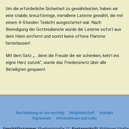
Um die erforderliche Sicherheit zu gewährleisten, haben wir
eine stabile, kreuzförmige, metallene Laterne gewählt, die mit
einem 4-Stunden Teelicht ausgestattet war. Nach
Beendigung der Gottesdienste wurde die Laterne sofort aus
dem Heim entfernt und somit keine offene Flamme
hinterlassen!
Mit dem Satz „… denn die Freude die wir schenken, kehrt ins
eigne Herz zurück“, wurde das Friedensnetz über alle
Beteiligten gespannt.
B
e
i
t
Ihre Meinung ist uns wichtig!
Mitgliedschaft
Kontakt
r
Impressum
Informationen und Links
a
g
Geschäftszimmer
: Eberhardstraße 21,
Postanschrift
: Böblinger Straß