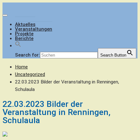
Skip
to
Menu
content
Aktuelles
Veranstaltungen
Projekte
Berichte
Search for:
Search Button
Home
Uncategorized
22.03.2023 Bilder der Veranstaltung in Renningen,
Schulaula
22.03.2023 Bilder der
Veranstaltung in Renningen,
Schulaula