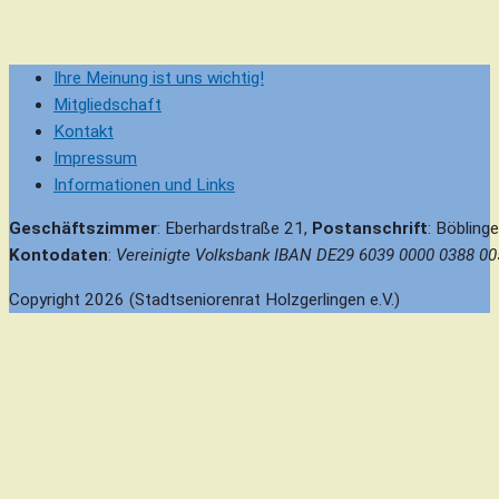
Beitragsnavigation
Ihre Meinung ist uns wichtig!
Mitgliedschaft
Kontakt
Impressum
Informationen und Links
Geschäftszimmer
: Eberhardstraße 21,
Postanschrift
: Böbling
Kontodaten
:
Vereinigte Volksbank IBAN DE29 6039 0000 0388 00
Copyright 2026 (Stadtseniorenrat Holzgerlingen e.V.)