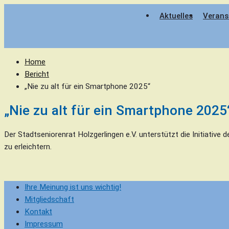
Skip
Aktuelles
Verans
to
content
Home
Bericht
„Nie zu alt für ein Smartphone 2025“
„Nie zu alt für ein Smartphone 2025
Der Stadtseniorenrat Holzgerlingen e.V. unterstützt die Initiati
zu erleichtern.
Beitragsnavigation
Ihre Meinung ist uns wichtig!
Mitgliedschaft
Kontakt
Impressum