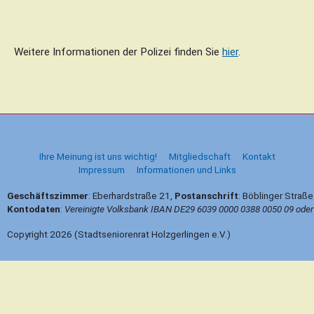
Weitere Informationen der Polizei finden Sie
hier
.
B
e
i
t
Ihre Meinung ist uns wichtig!
Mitgliedschaft
Kontakt
r
Impressum
Informationen und Links
a
g
Geschäftszimmer
: Eberhardstraße 21,
Postanschrift
: Böblinger Straß
s
Kontodaten
:
Vereinigte Volksbank IBAN DE29 6039 0000 0388 0050 09 ode
n
a
Copyright 2026 (Stadtseniorenrat Holzgerlingen e.V.)
v
i
g
a
t