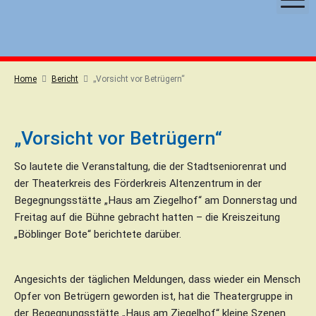
S
k
i
p
t
Home
Bericht
„Vorsicht vor Betrügern“
o
c
o
„Vorsicht vor Betrügern“
n
t
So lautete die Veranstaltung, die der Stadtseniorenrat und
e
der Theaterkreis des Förderkreis Altenzentrum in der
n
Begegnungsstätte „Haus am Ziegelhof“ am Donnerstag und
t
Freitag auf die Bühne gebracht hatten – die Kreiszeitung
„Böblinger Bote“ berichtete darüber.
Angesichts der täglichen Meldungen, dass wieder ein Mensch
Opfer von Betrügern geworden ist, hat die Theatergruppe in
der Begegnungsstätte „Haus am Ziegelhof“ kleine Szenen