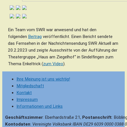
Ein Team vom SWR war anwesend und hat den
folgenden
Beitrag
veröffentlicht. Einen Bericht sendete
das Fernsehen in der Nachrichtensendung SWR Aktuell am
20.2.2023 und zeigte Ausschnitte von der Aufführung der
Theatergruppe „Haus am Ziegelhof“ in Sindelfingen zum
Thema Enkeltrick (
zum Video
).
Beitragsnavigation
Ihre Meinung ist uns wichtig!
Mitgliedschaft
Kontakt
Impressum
Informationen und Links
Geschäftszimmer
: Eberhardstraße 21,
Postanschrift
: Böbli
Kontodaten
:
Vereinigte Volksbank IBAN DE29 6039 0000 0388 