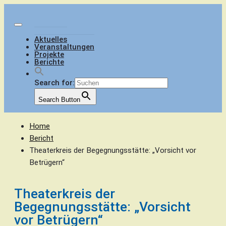
Skip
to
Menu
content
Aktuelles
Veranstaltungen
Projekte
Berichte
Search for:
Search Button
Home
Bericht
Theaterkreis der Begegnungsstätte: „Vorsicht vor
Betrügern“
Theaterkreis der
Begegnungsstätte: „Vorsicht
vor Betrügern“